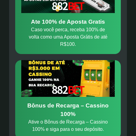
Ate 100% de Aposta Gratis
Caso você perca, receba 100% de
volta como uma Aposta Grátis de até
R$100.
Bônus de Recarga – Cassino
100%
Ative o Bônus de Recarga – Cassino
100% e siga para o seu depósito.