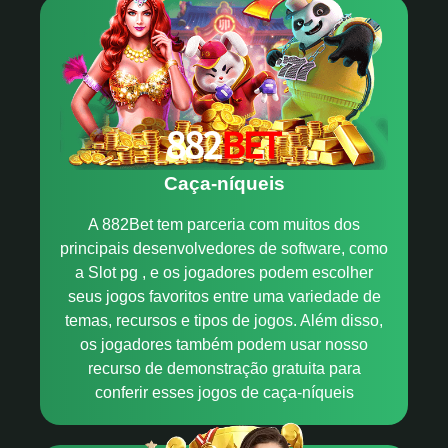
Caça-níqueis
A 882Bet tem parceria com muitos dos
principais desenvolvedores de software, como
a Slot pg , e os jogadores podem escolher
seus jogos favoritos entre uma variedade de
temas, recursos e tipos de jogos. Além disso,
os jogadores também podem usar nosso
recurso de demonstração gratuita para
conferir esses jogos de caça-níqueis