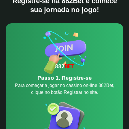
Registre-se na 882Bet e comece
sua jornada no jogo!
Passo 1. Registre-se
Para começar a jogar no cassino on-line 882Bet,
clique no botão Registrar no site.