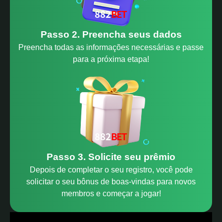
Passo 2. Preencha seus dados
Preencha todas as informações necessárias e passe
para a próxima etapa!
Passo 3. Solicite seu prêmio
Depois de completar o seu registro, você pode
solicitar o seu bônus de boas-vindas para novos
membros e começar a jogar!