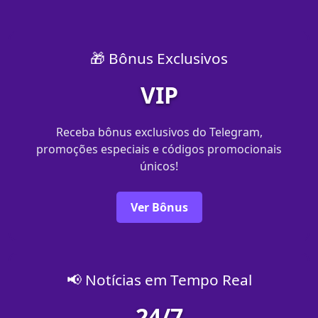
🎁 Bônus Exclusivos
VIP
Receba bônus exclusivos do Telegram,
promoções especiais e códigos promocionais
únicos!
Ver Bônus
📢 Notícias em Tempo Real
24/7