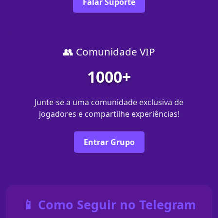
Falar Suporte
👥 Comunidade VIP
1000+
Junte-se a uma comunidade exclusiva de
jogadores e compartilhe experiências!
Entrar Grupo
📱 Como Seguir no Telegram