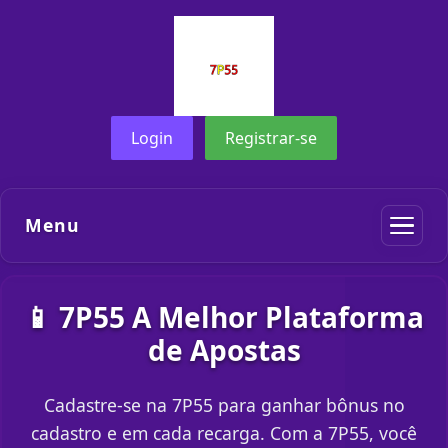
Login
Registrar-se
Menu
📱 7P55 A Melhor Plataforma
de Apostas
Cadastre-se na 7P55 para ganhar bônus no
cadastro e em cada recarga. Com a 7P55, você