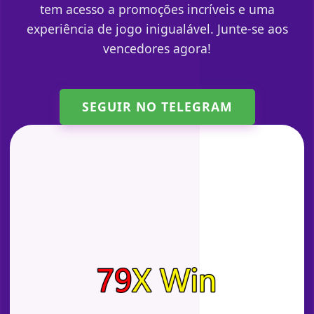
tem acesso a promoções incríveis e uma
experiência de jogo inigualável. Junte-se aos
vencedores agora!
SEGUIR NO TELEGRAM