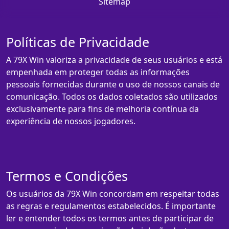
Sitemap
Políticas de Privacidade
A 79X Win valoriza a privacidade de seus usuários e está
empenhada em proteger todas as informações
pessoais fornecidas durante o uso de nossos canais de
comunicação. Todos os dados coletados são utilizados
exclusivamente para fins de melhoria contínua da
experiência de nossos jogadores.
Termos e Condições
Os usuários da 79X Win concordam em respeitar todas
as regras e regulamentos estabelecidos. É importante
ler e entender todos os termos antes de participar de