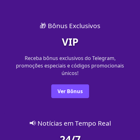
🎁 Bônus Exclusivos
VIP
Receba bônus exclusivos do Telegram,
promoções especiais e códigos promocionais
únicos!
Ver Bônus
📢 Notícias em Tempo Real
24/7