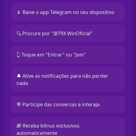
📱 Baixe o app Telegram no seu dispositivo
🔍 Procure por "@79X WinOficial"
👆 Toque em "Entrar" ou "Join"
🔔 Ative as notificações para não perder
nada
💬 Participe das conversas e interaja
🎁 Receba bônus exclusivos
automaticamente