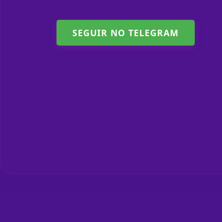
SEGUIR NO TELEGRAM