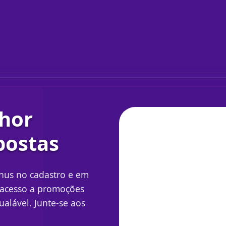
lhor
postas
nus no cadastro e em
 acesso a promoções
ualável. Junte-se aos