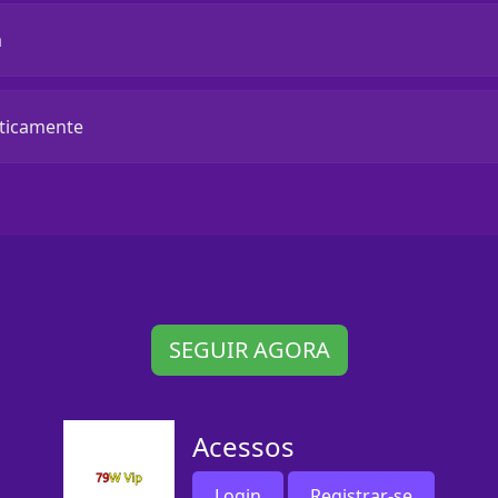
a
aticamente
SEGUIR AGORA
Acessos
Login
Registrar-se