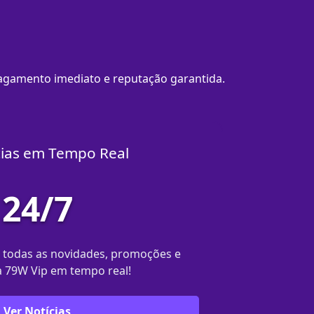
pagamento imediato e reputação garantida.
cias em Tempo Real
24/7
e todas as novidades, promoções e
a 79W Vip em tempo real!
Ver Notícias