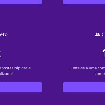
reto
👥 
t
espostas rápidas e
Junte-se a uma com
lizado!
compa
e