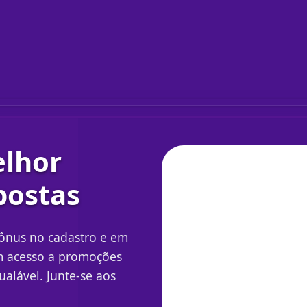
elhor
postas
ônus no cadastro e em
m acesso a promoções
ualável. Junte-se aos