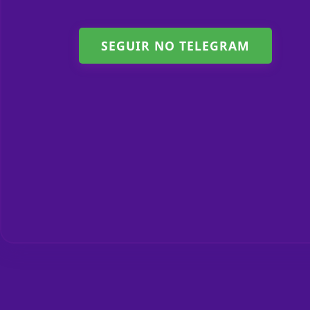
SEGUIR NO TELEGRAM