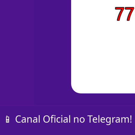
📱 Canal Oficial no Telegram!