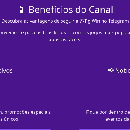
📱 Benefícios do Canal
Descubra as vantagens de seguir a 77Pg Win no Telegram
onveniente para os brasileiros — com os jogos mais populare
apostas fáceis.
sivos
📢 Notí
m, promoções especiais
Fique por dentro d
s únicos!
eventos da