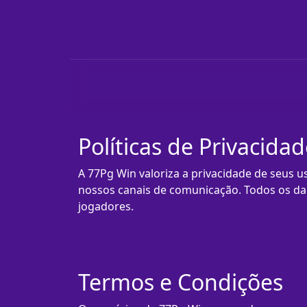
Políticas de Privacida
A 77Pg Win valoriza a privacidade de seus 
nossos canais de comunicação. Todos os dad
jogadores.
Termos e Condições