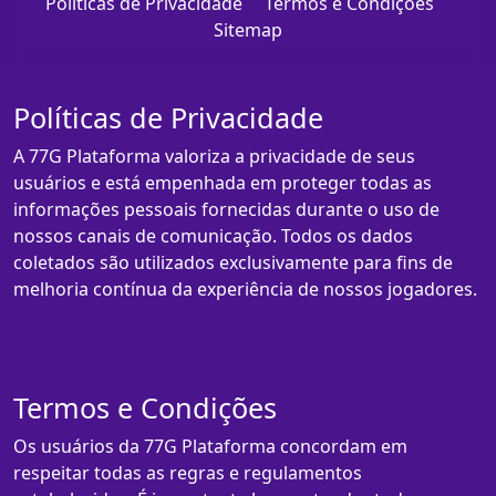
Políticas de Privacidade
Termos e Condições
Sitemap
Políticas de Privacidade
A 77G Plataforma valoriza a privacidade de seus
usuários e está empenhada em proteger todas as
informações pessoais fornecidas durante o uso de
nossos canais de comunicação. Todos os dados
coletados são utilizados exclusivamente para fins de
melhoria contínua da experiência de nossos jogadores.
Termos e Condições
Os usuários da 77G Plataforma concordam em
respeitar todas as regras e regulamentos