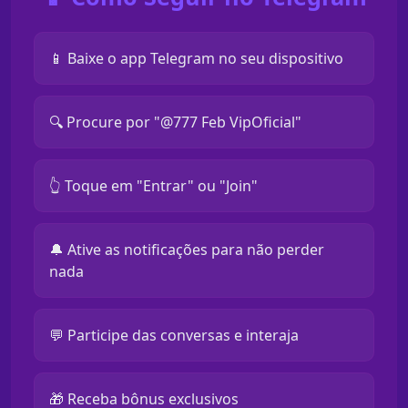
📱 Baixe o app Telegram no seu dispositivo
🔍 Procure por "@777 Feb VipOficial"
👆 Toque em "Entrar" ou "Join"
🔔 Ative as notificações para não perder
nada
💬 Participe das conversas e interaja
🎁 Receba bônus exclusivos