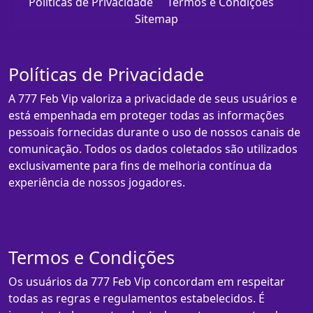
Políticas de Privacidade
Termos e Condições
Sitemap
Políticas de Privacidade
A 777 Feb Vip valoriza a privacidade de seus usuários e
está empenhada em proteger todas as informações
pessoais fornecidas durante o uso de nossos canais de
comunicação. Todos os dados coletados são utilizados
exclusivamente para fins de melhoria contínua da
experiência de nossos jogadores.
Termos e Condições
Os usuários da 777 Feb Vip concordam em respeitar
todas as regras e regulamentos estabelecidos. É