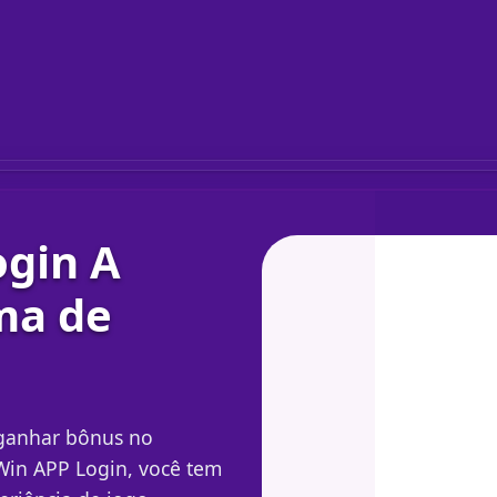
ogin A
ma de
 ganhar bônus no
Win APP Login, você tem