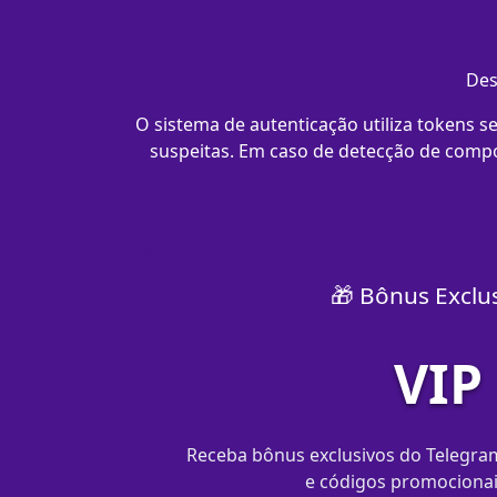
Des
O sistema de autenticação utiliza tokens 
suspeitas. Em caso de detecção de compo
🎁 Bônus Exclu
VIP
Receba bônus exclusivos do Telegra
e códigos promocionai