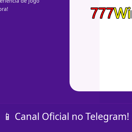
eriência de jogo
ora!
📱 Canal Oficial no Telegram!