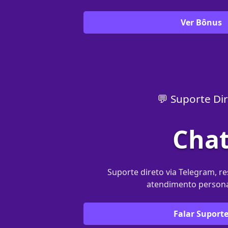
Ver Bônus
💬 Suporte Di
Cha
Suporte direto via Telegram, r
atendimento persona
Falar Suport