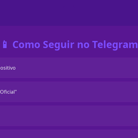
📱 Como Seguir no Telegram
ositivo
ficial"