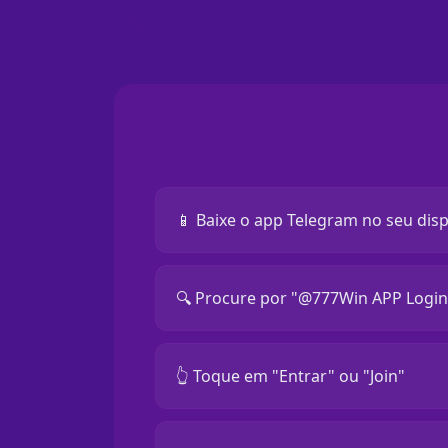
📱 Baixe o app Telegram no seu disp
🔍 Procure por "@777Win APP LoginO
👆 Toque em "Entrar" ou "Join"