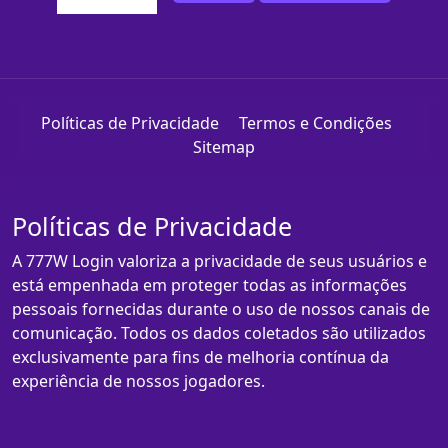
Políticas de Privacidade
Termos e Condições
Sitemap
Políticas de Privacidade
A 777W Login valoriza a privacidade de seus usuários e
está empenhada em proteger todas as informações
pessoais fornecidas durante o uso de nossos canais de
comunicação. Todos os dados coletados são utilizados
exclusivamente para fins de melhoria contínua da
experiência de nossos jogadores.