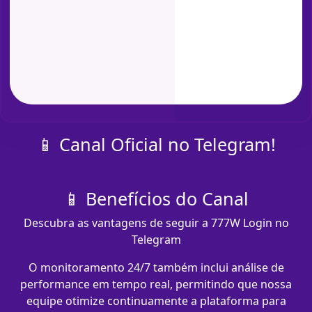
📱 Canal Oficial no Telegram!
📱 Benefícios do Canal
Descubra as vantagens de seguir a 777W Login no
Telegram
O monitoramento 24/7 também inclui análise de
performance em tempo real, permitindo que nossa
equipe otimize continuamente a plataforma para