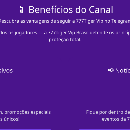
📱 Benefícios do Canal
Descubra as vantagens de seguir a 777Tiger Vip no Telegra
dos os jogadores — a 777Tiger Vip Brasil defende os princíp
proteção total.
sivos
📢 Notí
m, promoções especiais
Fique por dentro d
s únicos!
eventos da 7