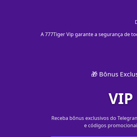
A 777Tiger Vip garante a segurança de to
🎁 Bônus Exclu
VIP
Receba bônus exclusivos do Telegra
e códigos promocionai