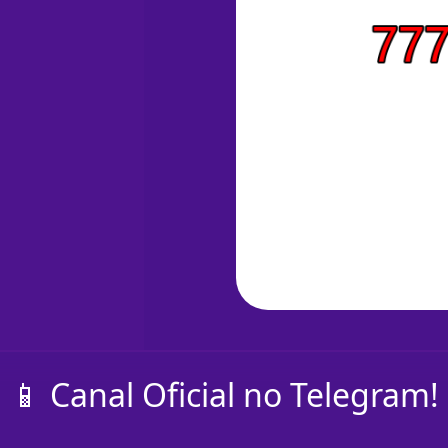
📱 Canal Oficial no Telegram!