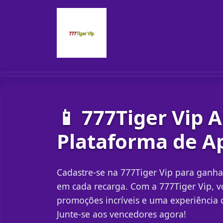
📱 777Tiger Vip 
Plataforma de A
Cadastre-se na 777Tiger Vip para ganha
em cada recarga. Com a 777Tiger Vip, v
promoções incríveis e uma experiência d
Junte-se aos vencedores agora!