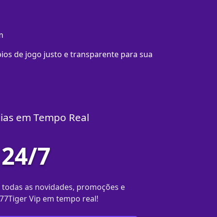
m
ios de jogo justo e transparente para sua
cias em Tempo Real
24/7
e todas as novidades, promoções e
77Tiger Vip em tempo real!