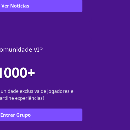
Ver Notícias
Comunidade VIP
1000+
unidade exclusiva de jogadores e
rtilhe experiências!
Entrar Grupo