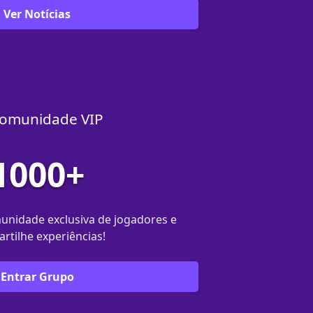
Ver Notícias
Comunidade VIP
1000+
unidade exclusiva de jogadores e
rtilhe experiências!
Entrar Grupo