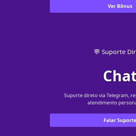
Ver Bônus
💬 Suporte Di
Cha
Suporte direto via Telegram, r
atendimento persona
Falar Suport