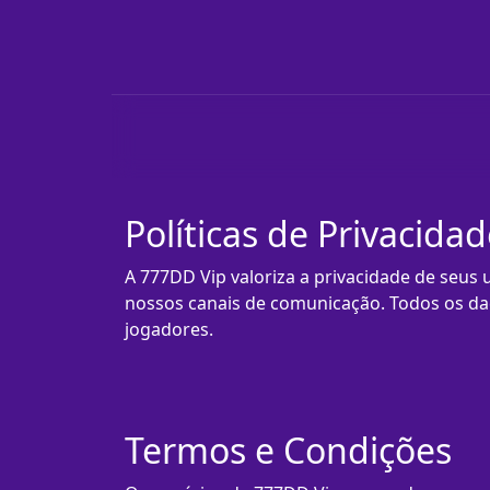
Políticas de Privacida
A 777DD Vip valoriza a privacidade de seus
nossos canais de comunicação. Todos os dad
jogadores.
Termos e Condições