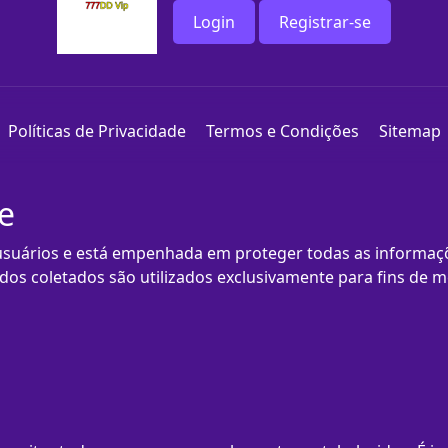
Login
Registrar-se
Políticas de Privacidade
Termos e Condições
Sitemap
de
 usuários e está empenhada em proteger todas as informaç
os coletados são utilizados exclusivamente para fins de m