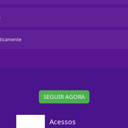
a
aticamente
SEGUIR AGORA
Acessos