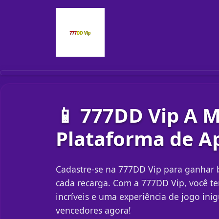
📱 777DD Vip A 
Plataforma de A
Cadastre-se na 777DD Vip para ganhar 
cada recarga. Com a 777DD Vip, você t
incríveis e uma experiência de jogo inig
vencedores agora!