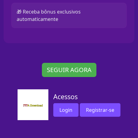
🎁 Receba bônus exclusivos
automaticamente
SEGUIR AGORA
Acessos
Login
Registrar-se