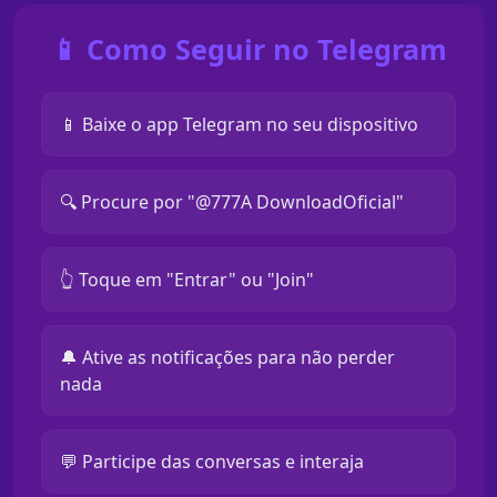
📱 Como Seguir no Telegram
📱 Baixe o app Telegram no seu dispositivo
🔍 Procure por "@777A DownloadOficial"
👆 Toque em "Entrar" ou "Join"
🔔 Ative as notificações para não perder
nada
💬 Participe das conversas e interaja