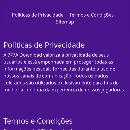
Políticas de Privacidade
Termos e Condições
Sitemap
Políticas de Privacidade
A 777A Download valoriza a privacidade de seus
usuários e está empenhada em proteger todas as
informações pessoais fornecidas durante o uso de
nossos canais de comunicação. Todos os dados
coletados são utilizados exclusivamente para fins de
melhoria contínua da experiência de nossos jogadores.
Termos e Condições