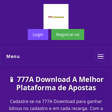
Login
Registrar-se
Menu
📱 777A Download A Melhor
Plataforma de Apostas
Cadastre-se na 777A Download para ganhar
bônus no cadastro e em cada recarga. Com a