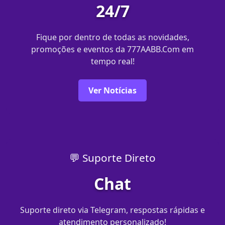
24/7
Fique por dentro de todas as novidades,
promoções e eventos da 777AABB.Com em
tempo real!
Ver Notícias
💬 Suporte Direto
Chat
Suporte direto via Telegram, respostas rápidas e
atendimento personalizado!