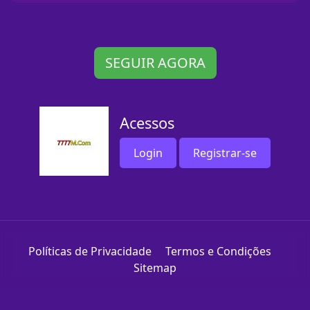
SEGUIR AGORA
Acessos
Login
Registrar-se
Políticas de Privacidade
Termos e Condições
Sitemap