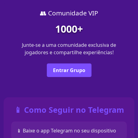
👥 Comunidade VIP
1000+
Junte-se a uma comunidade exclusiva de
jogadores e compartilhe experiências!
Entrar Grupo
📱 Como Seguir no Telegram
📱 Baixe o app Telegram no seu dispositivo