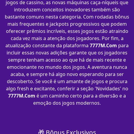
jogos de cassino, as novas máquinas caça-níqueis que
introduzem conceitos inovadores também são
bastante comuns nesta categoria. Com rodadas bônus
mais frequentes e jackpots progressivos que podem
oferecer prêmios incríveis, esses jogos estão atraindo
cada vez mais a atenção dos jogadores. Por fim, a
atualização constante da plataforma
7777M.Com
para
incluir essas novas adições garante que os jogadores
sempre tenham acesso ao que há de mais recente e
emocionante no mundo dos jogos. A aventura nunca
acaba, e sempre há algo novo esperando para ser
descoberto. Se você é um amante de jogos e procura
algo fresh e excitante, conferir a seção 'Novidades' no
7777M.Com
é um caminho certo para a diversão e a
emoção dos jogos modernos.
🎁 Bônus Exclusivos