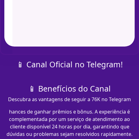
📱 Canal Oficial no Telegram!
📱 Benefícios do Canal
Descubra as vantagens de seguir a 76K no Telegram
hances de ganhar prêmios e bônus. A experiência é
complementada por um serviço de atendimento ao
cliente disponível 24 horas por dia, garantindo que
dúvidas ou problemas sejam resolvidos rapidamente.