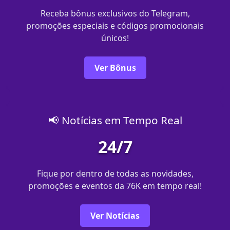
Receba bônus exclusivos do Telegram,
promoções especiais e códigos promocionais
únicos!
Ver Bônus
📢 Notícias em Tempo Real
24/7
Fique por dentro de todas as novidades,
promoções e eventos da 76K em tempo real!
Ver Notícias