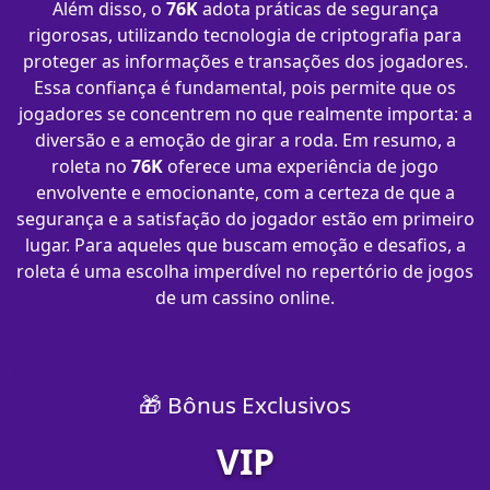
Além disso, o
76K
adota práticas de segurança
rigorosas, utilizando tecnologia de criptografia para
proteger as informações e transações dos jogadores.
Essa confiança é fundamental, pois permite que os
jogadores se concentrem no que realmente importa: a
diversão e a emoção de girar a roda. Em resumo, a
roleta no
76K
oferece uma experiência de jogo
envolvente e emocionante, com a certeza de que a
segurança e a satisfação do jogador estão em primeiro
lugar. Para aqueles que buscam emoção e desafios, a
roleta é uma escolha imperdível no repertório de jogos
de um cassino online.
🎁 Bônus Exclusivos
VIP