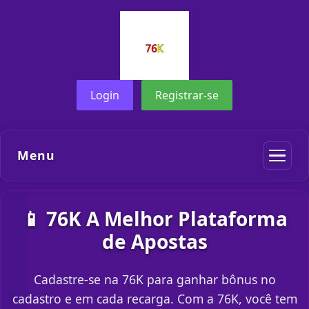
Login
Registrar-se
Menu
📱 76K A Melhor Plataforma
de Apostas
Cadastre-se na 76K para ganhar bônus no
cadastro e em cada recarga. Com a 76K, você tem