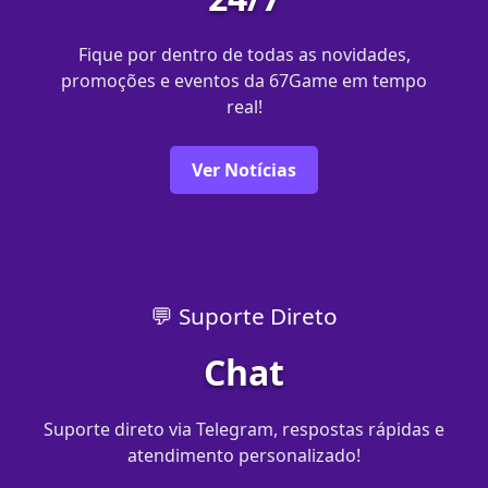
Fique por dentro de todas as novidades,
promoções e eventos da 67Game em tempo
real!
Ver Notícias
💬 Suporte Direto
Chat
Suporte direto via Telegram, respostas rápidas e
atendimento personalizado!