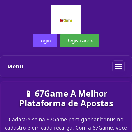
Login
Registrar-se
Menu
📱 67Game A Melhor
Plataforma de Apostas
Cadastre-se na 67Game para ganhar bônus no
cadastro e em cada recarga. Com a 67Game, você