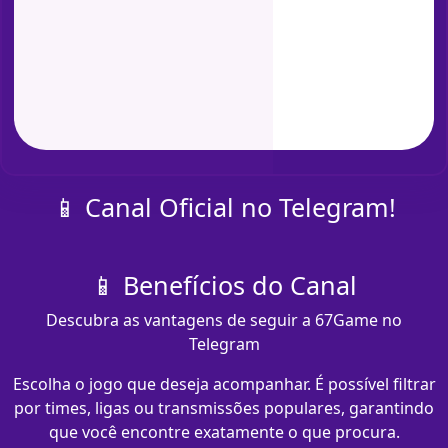
📱 Canal Oficial no Telegram!
📱 Benefícios do Canal
Descubra as vantagens de seguir a 67Game no
Telegram
Escolha o jogo que deseja acompanhar. É possível filtrar
por times, ligas ou transmissões populares, garantindo
que você encontre exatamente o que procura.