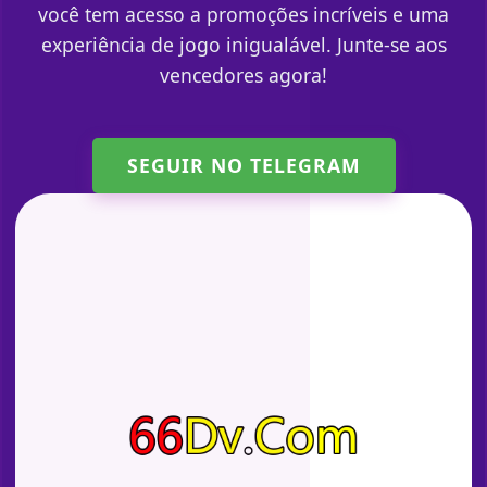
você tem acesso a promoções incríveis e uma
experiência de jogo inigualável. Junte-se aos
vencedores agora!
SEGUIR NO TELEGRAM