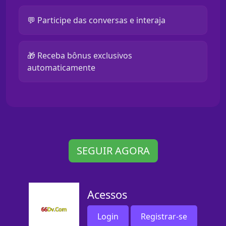
💬 Participe das conversas e interaja
🎁 Receba bônus exclusivos
automaticamente
SEGUIR AGORA
Acessos
Login
Registrar-se