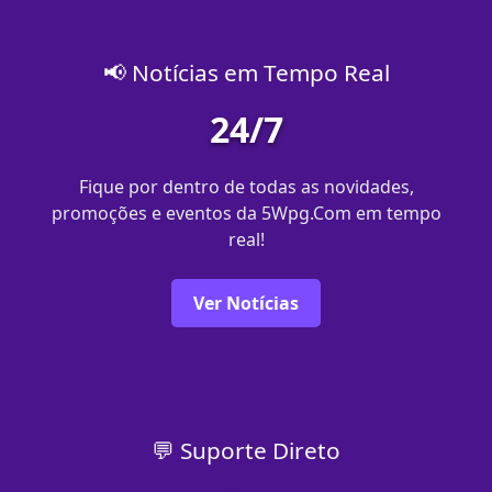
📢 Notícias em Tempo Real
24/7
Fique por dentro de todas as novidades,
promoções e eventos da 5Wpg.Com em tempo
real!
Ver Notícias
💬 Suporte Direto