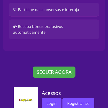
💬 Participe das conversas e interaja
🎁 Receba bônus exclusivos
automaticamente
SEGUIR AGORA
Acessos
Login
Registrar-se