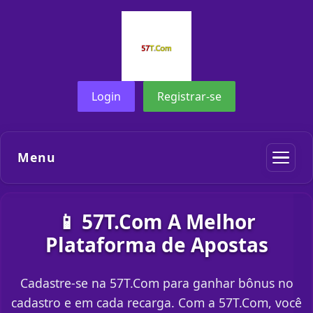
Login
Registrar-se
Menu
📱 57T.Com A Melhor
Plataforma de Apostas
Cadastre-se na 57T.Com para ganhar bônus no
cadastro e em cada recarga. Com a 57T.Com, você