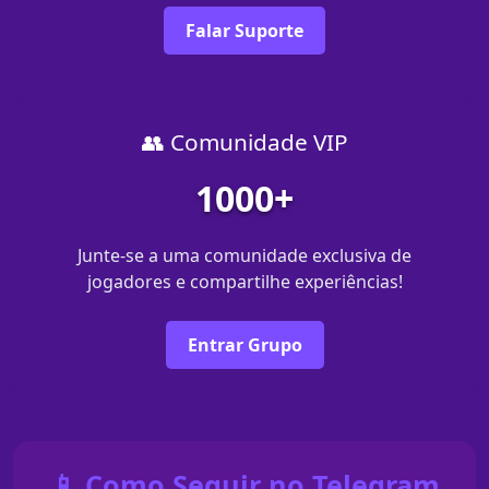
Falar Suporte
👥 Comunidade VIP
1000+
Junte-se a uma comunidade exclusiva de
jogadores e compartilhe experiências!
Entrar Grupo
📱 Como Seguir no Telegram