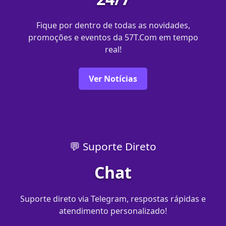
Fique por dentro de todas as novidades,
promoções e eventos da 57T.Com em tempo
real!
Ver Notícias
💬 Suporte Direto
Chat
Suporte direto via Telegram, respostas rápidas e
atendimento personalizado!