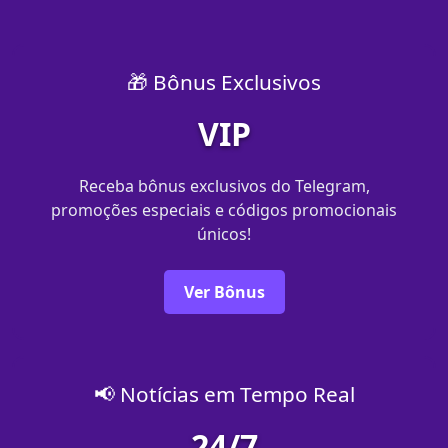
🎁 Bônus Exclusivos
VIP
Receba bônus exclusivos do Telegram,
promoções especiais e códigos promocionais
únicos!
Ver Bônus
📢 Notícias em Tempo Real
24/7