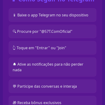
📱 Baixe o app Telegram no seu dispositivo
🔍 Procure por "@57T.ComOficial"
👆 Toque em "Entrar" ou "Join"
🔔 Ative as notificações para não perder
nada
💬 Participe das conversas e interaja
🎁 Receba bônus exclusivos