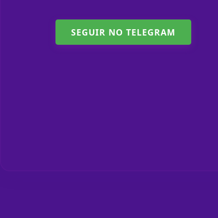
SEGUIR NO TELEGRAM