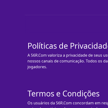
Políticas de Privacida
A 56R.Com valoriza a privacidade de seus u
nossos canais de comunicação. Todos os dad
jogadores.
Termos e Condições
Os usuários da 56R.Com concordam em respe