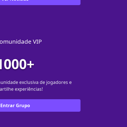
Comunidade VIP
1000+
unidade exclusiva de jogadores e
rtilhe experiências!
Entrar Grupo