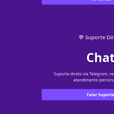
💬 Suporte Di
Cha
Suporte direto via Telegram, r
atendimento persona
Falar Suport