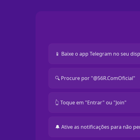
📱 Baixe o app Telegram no seu disp
🔍 Procure por "@56R.ComOficial"
👆 Toque em "Entrar" ou "Join"
🔔 Ative as notificações para não p