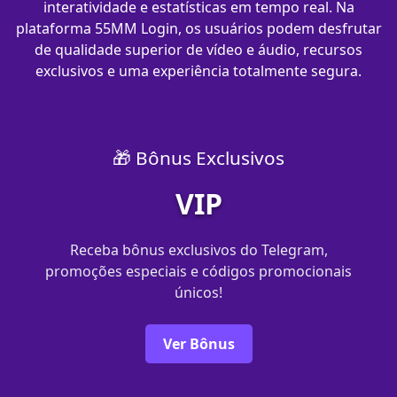
interatividade e estatísticas em tempo real. Na
plataforma 55MM Login, os usuários podem desfrutar
de qualidade superior de vídeo e áudio, recursos
exclusivos e uma experiência totalmente segura.
🎁 Bônus Exclusivos
VIP
Receba bônus exclusivos do Telegram,
promoções especiais e códigos promocionais
únicos!
Ver Bônus