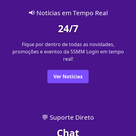
📢 Notícias em Tempo Real
24/7
Fique por dentro de todas as novidades,
promoções e eventos da 55MM Login em tempo
real!
Ver Notícias
💬 Suporte Direto
Chat