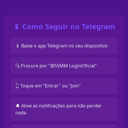
📱 Como Seguir no Telegram
📱 Baixe o app Telegram no seu dispositivo
🔍 Procure por "@55MM LoginOficial"
👆 Toque em "Entrar" ou "Join"
🔔 Ative as notificações para não perder
nada