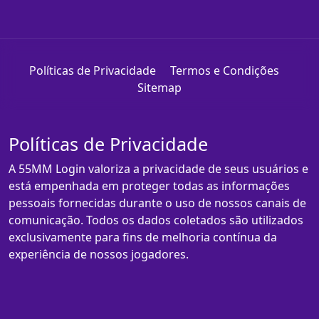
Políticas de Privacidade
Termos e Condições
Sitemap
Políticas de Privacidade
A 55MM Login valoriza a privacidade de seus usuários e
está empenhada em proteger todas as informações
pessoais fornecidas durante o uso de nossos canais de
comunicação. Todos os dados coletados são utilizados
exclusivamente para fins de melhoria contínua da
experiência de nossos jogadores.