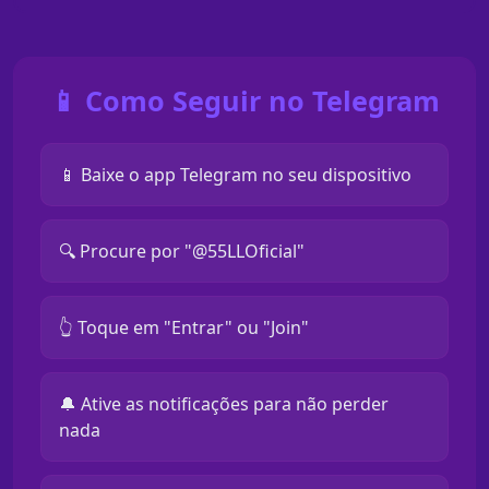
📱 Como Seguir no Telegram
📱 Baixe o app Telegram no seu dispositivo
🔍 Procure por "@55LLOficial"
👆 Toque em "Entrar" ou "Join"
🔔 Ative as notificações para não perder
nada