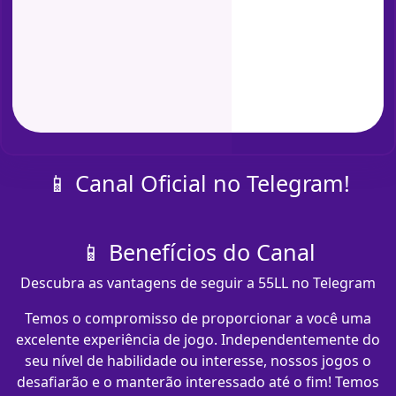
📱 Canal Oficial no Telegram!
📱 Benefícios do Canal
Descubra as vantagens de seguir a 55LL no Telegram
Temos o compromisso de proporcionar a você uma
excelente experiência de jogo. Independentemente do
seu nível de habilidade ou interesse, nossos jogos o
desafiarão e o manterão interessado até o fim! Temos