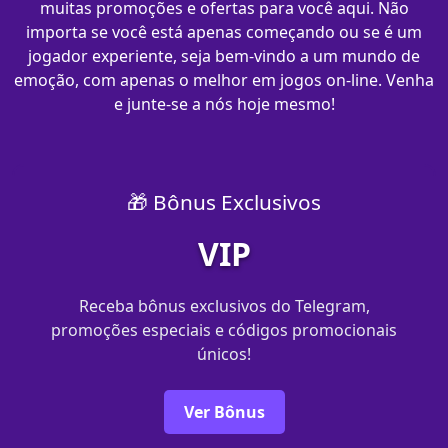
muitas promoções e ofertas para você aqui. Não
importa se você está apenas começando ou se é um
jogador experiente, seja bem-vindo a um mundo de
emoção, com apenas o melhor em jogos on-line. Venha
e junte-se a nós hoje mesmo!
🎁 Bônus Exclusivos
VIP
Receba bônus exclusivos do Telegram,
promoções especiais e códigos promocionais
únicos!
Ver Bônus