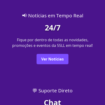
📢 Notícias em Tempo Real
24/7
Fique por dentro de todas as novidades,
promoções e eventos da 55LL em tempo real!
Ver Notícias
💬 Suporte Direto
Chat