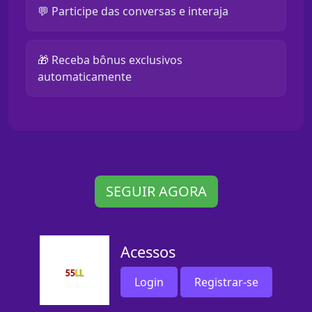
💬 Participe das conversas e interaja
🎁 Receba bônus exclusivos
automaticamente
SEGUIR AGORA
Acessos
Login
Registrar-se