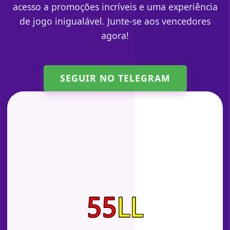
acesso a promoções incríveis e uma experiência
de jogo inigualável. Junte-se aos vencedores
agora!
SEGUIR NO TELEGRAM