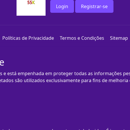
Login
Registrar-se
Políticas de Privacidade
Termos e Condições
Sitemap
de
ios e está empenhada em proteger todas as informações pe
tados são utilizados exclusivamente para fins de melhoria