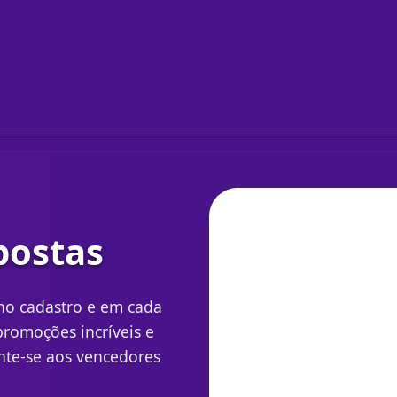
postas
no cadastro e em cada
promoções incríveis e
unte-se aos vencedores