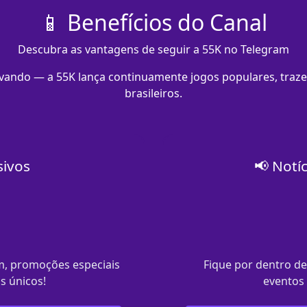
📱 Benefícios do Canal
Descubra as vantagens de seguir a 55K no Telegram
ovando — a 55K lança continuamente jogos populares, traz
brasileiros.
sivos
📢 Notí
m, promoções especiais
Fique por dentro d
s únicos!
eventos