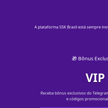
A plataforma 55K Brasil está sempre in
🎁 Bônus Exclu
VIP
Receba bônus exclusivos do Telegra
e códigos promocionai