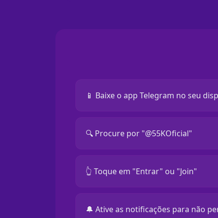
📱 Baixe o app Telegram no seu disp
🔍 Procure por "@55KOficial"
👆 Toque em "Entrar" ou "Join"
🔔 Ative as notificações para não p