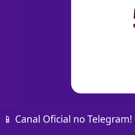
📱 Canal Oficial no Telegram!