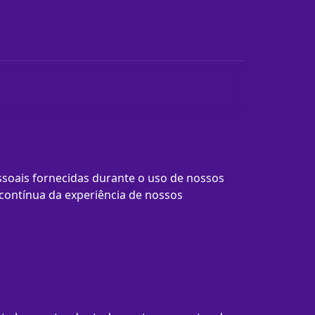
ssoais fornecidas durante o uso de nossos
 contínua da experiência de nossos