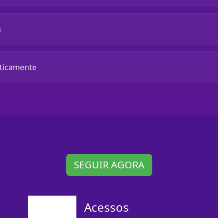
a
aticamente
SEGUIR AGORA
Acessos