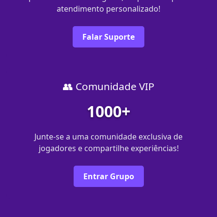
atendimento personalizado!
Falar Suporte
👥 Comunidade VIP
1000+
Junte-se a uma comunidade exclusiva de
jogadores e compartilhe experiências!
Entrar Grupo