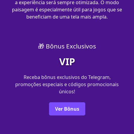
a experiência será sempre otimizada. O modo
paisagem é especialmente útil para jogos que se
beneficiam de uma tela mais ampla.
🎁 Bônus Exclusivos
VIP
Receba bônus exclusivos do Telegram,
promoções especiais e códigos promocionais
únicos!
Ver Bônus