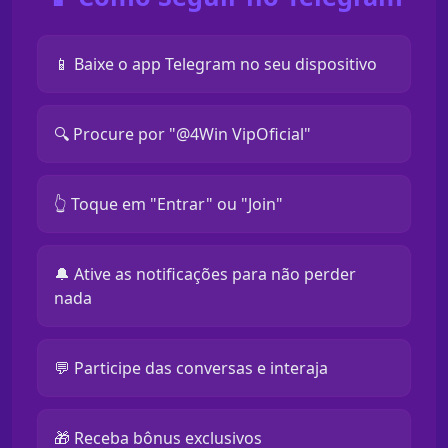
📱 Baixe o app Telegram no seu dispositivo
🔍 Procure por "@4Win VipOficial"
👆 Toque em "Entrar" ou "Join"
🔔 Ative as notificações para não perder
nada
💬 Participe das conversas e interaja
🎁 Receba bônus exclusivos