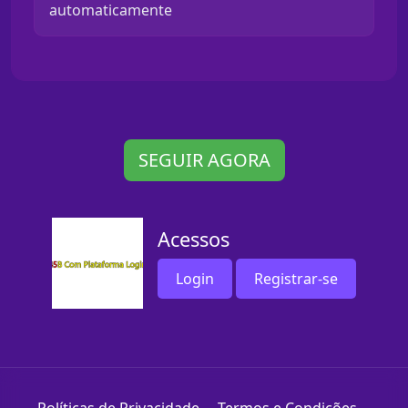
automaticamente
SEGUIR AGORA
Acessos
Login
Registrar-se