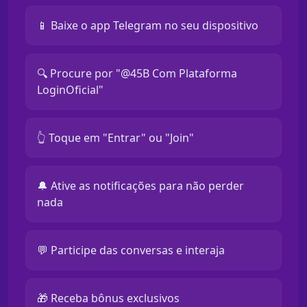
📱 Baixe o app Telegram no seu dispositivo
🔍 Procure por "@45B Com Plataforma
LoginOficial"
👆 Toque em "Entrar" ou "Join"
🔔 Ative as notificações para não perder
nada
💬 Participe das conversas e interaja
🎁 Receba bônus exclusivos