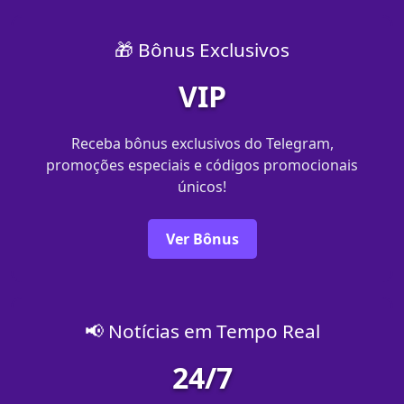
🎁 Bônus Exclusivos
VIP
Receba bônus exclusivos do Telegram,
promoções especiais e códigos promocionais
únicos!
Ver Bônus
📢 Notícias em Tempo Real
24/7