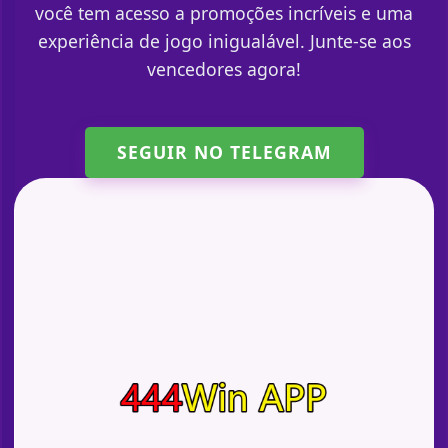
você tem acesso a promoções incríveis e uma
experiência de jogo inigualável. Junte-se aos
vencedores agora!
SEGUIR NO TELEGRAM