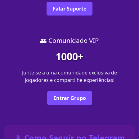
Falar Suporte
👥 Comunidade VIP
1000+
Junte-se a uma comunidade exclusiva de
jogadores e compartilhe experiências!
Entrar Grupo
📱 Como Seguir no Telegram