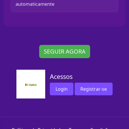
automaticamente
SEGUIR AGORA
Acessos
Login
Registrar-se