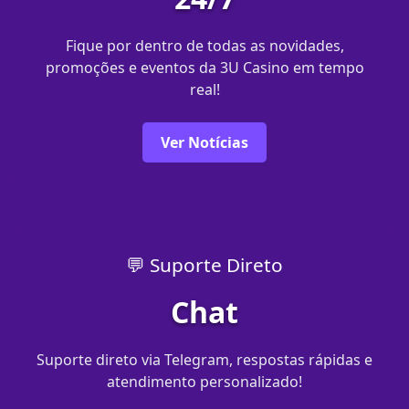
Fique por dentro de todas as novidades,
promoções e eventos da 3U Casino em tempo
real!
Ver Notícias
💬 Suporte Direto
Chat
Suporte direto via Telegram, respostas rápidas e
atendimento personalizado!