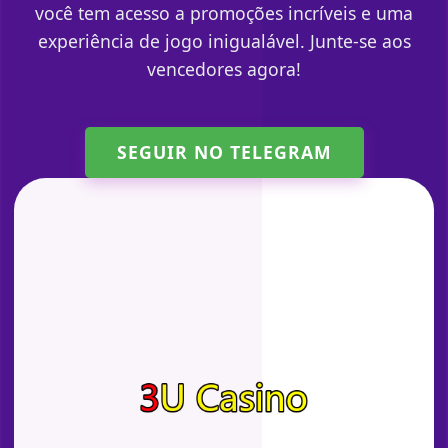
você tem acesso a promoções incríveis e uma
experiência de jogo inigualável. Junte-se aos
vencedores agora!
SEGUIR NO TELEGRAM