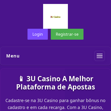
Login
Registrar-se
Menu
📱 3U Casino A Melhor
Plataforma de Apostas
Cadastre-se na 3U Casino para ganhar bônus no
cadastro e em cada recarga. Com a 3U Casino,