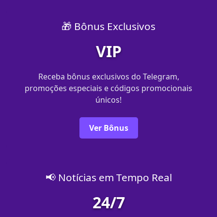
🎁 Bônus Exclusivos
VIP
Receba bônus exclusivos do Telegram,
promoções especiais e códigos promocionais
únicos!
Ver Bônus
📢 Notícias em Tempo Real
24/7