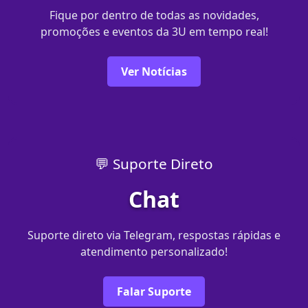
Fique por dentro de todas as novidades,
promoções e eventos da 3U em tempo real!
Ver Notícias
💬 Suporte Direto
Chat
Suporte direto via Telegram, respostas rápidas e
atendimento personalizado!
Falar Suporte