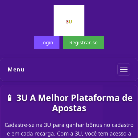
Login
Registrar-se
Menu
📱 3U A Melhor Plataforma de
Apostas
Cadastre-se na 3U para ganhar bônus no cadastro
e em cada recarga. Com a 3U, você tem acesso a