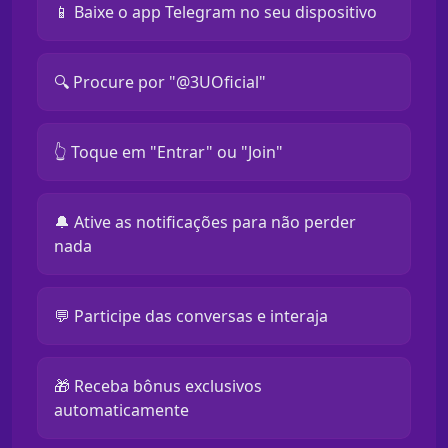
📱 Baixe o app Telegram no seu dispositivo
🔍 Procure por "@3UOficial"
👆 Toque em "Entrar" ou "Join"
🔔 Ative as notificações para não perder
nada
💬 Participe das conversas e interaja
🎁 Receba bônus exclusivos
automaticamente