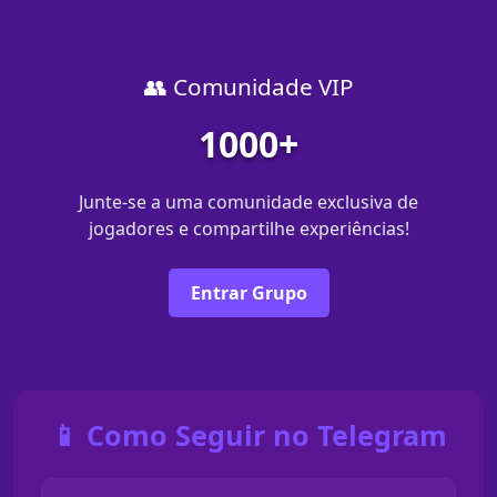
👥 Comunidade VIP
1000+
Junte-se a uma comunidade exclusiva de
jogadores e compartilhe experiências!
Entrar Grupo
📱 Como Seguir no Telegram