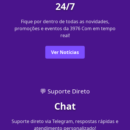
24/7
Fique por dentro de todas as novidades,
promoções e eventos da 3976 Com em tempo
real!
Ver Notícias
💬 Suporte Direto
Chat
Suporte direto via Telegram, respostas rápidas e
atendimento personalizado!