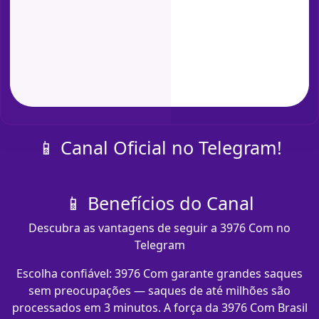
📱 Canal Oficial no Telegram!
📱 Benefícios do Canal
Descubra as vantagens de seguir a 3976 Com no
Telegram
Escolha confiável: 3976 Com garante grandes saques
sem preocupações — saques de até milhões são
processados em 3 minutos. A força da 3976 Com Brasil