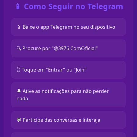
📱 Como Seguir no Telegram
📱 Baixe o app Telegram no seu dispositivo
🔍 Procure por "@3976 ComOficial"
👆 Toque em "Entrar" ou "Join"
🔔 Ative as notificações para não perder
nada
💬 Participe das conversas e interaja