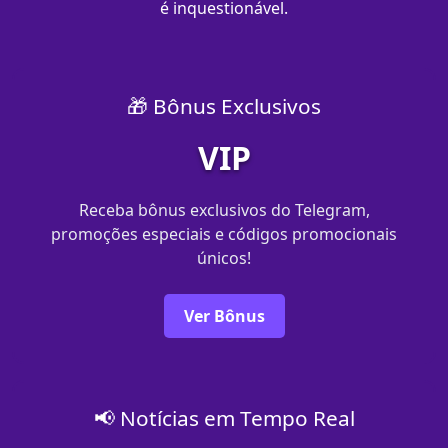
é inquestionável.
🎁 Bônus Exclusivos
VIP
Receba bônus exclusivos do Telegram,
promoções especiais e códigos promocionais
únicos!
Ver Bônus
📢 Notícias em Tempo Real