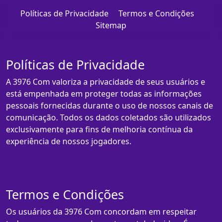
Políticas de Privacidade
Termos e Condições
Sitemap
Políticas de Privacidade
A 3976 Com valoriza a privacidade de seus usuários e
está empenhada em proteger todas as informações
pessoais fornecidas durante o uso de nossos canais de
comunicação. Todos os dados coletados são utilizados
exclusivamente para fins de melhoria contínua da
experiência de nossos jogadores.
Termos e Condições
Os usuários da 3976 Com concordam em respeitar