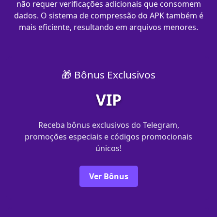
não requer verificações adicionais que consomem
dados. O sistema de compressão do APK também é
mais eficiente, resultando em arquivos menores.
🎁 Bônus Exclusivos
VIP
Receba bônus exclusivos do Telegram,
promoções especiais e códigos promocionais
únicos!
Ver Bônus