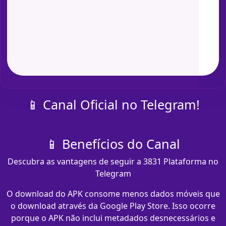
📱 Canal Oficial no Telegram!
📱 Benefícios do Canal
Descubra as vantagens de seguir a 3831 Plataforma no
Telegram
O download do APK consome menos dados móveis que
o download através da Google Play Store. Isso ocorre
porque o APK não inclui metadados desnecessários e