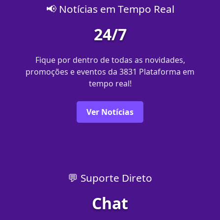
📢 Notícias em Tempo Real
24/7
Fique por dentro de todas as novidades,
promoções e eventos da 3831 Plataforma em
tempo real!
Ver Notícias
💬 Suporte Direto
Chat