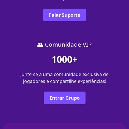
Falar Suporte
👥 Comunidade VIP
1000+
Junte-se a uma comunidade exclusiva de
jogadores e compartilhe experiências!
Entrar Grupo