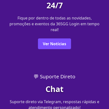
24/7
Fique por dentro de todas as novidades,
promoções e eventos da 365GG Login em tempo
real!
Ver Notícias
💬 Suporte Direto
Chat
Suporte direto via Telegram, respostas rápidas e
atendimento personalizado!