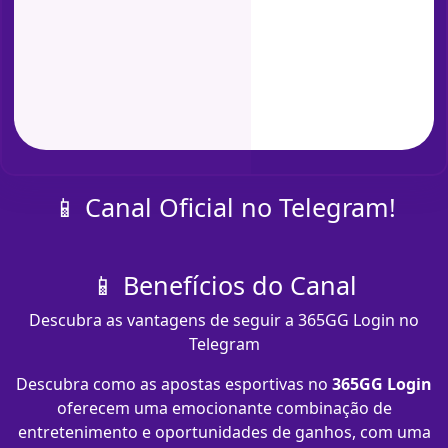
📱 Canal Oficial no Telegram!
📱 Benefícios do Canal
Descubra as vantagens de seguir a 365GG Login no
Telegram
Descubra como as apostas esportivas no
365GG Login
oferecem uma emocionante combinação de
entretenimento e oportunidades de ganhos, com uma