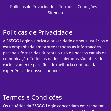
Políticas de Privacidade
Termos e Condições
Sitemap
Políticas de Privacidade
A 365GG Login valoriza a privacidade de seus usuários e
está empenhada em proteger todas as informações
pessoais fornecidas durante o uso de nossos canais de
comunicação. Todos os dados coletados são utilizados
exclusivamente para fins de melhoria contínua da
experiência de nossos jogadores.
Termos e Condições
Os usuários da 365GG Login concordam em respeitar