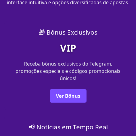
interface intuitiva e opções diversificadas de apostas.
🎁 Bônus Exclusivos
VIP
Receba bônus exclusivos do Telegram,
promoções especiais e códigos promocionais
únicos!
Ver Bônus
📢 Notícias em Tempo Real