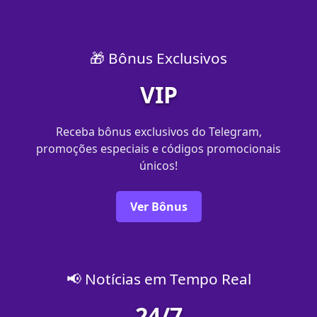
🎁 Bônus Exclusivos
VIP
Receba bônus exclusivos do Telegram,
promoções especiais e códigos promocionais
únicos!
Ver Bônus
📢 Notícias em Tempo Real
24/7