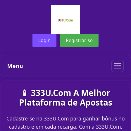
Login
Registrar-se
Menu
📱 333U.Com A Melhor
Plataforma de Apostas
Cadastre-se na 333U.Com para ganhar bônus no
cadastro e em cada recarga. Com a 333U.Com,