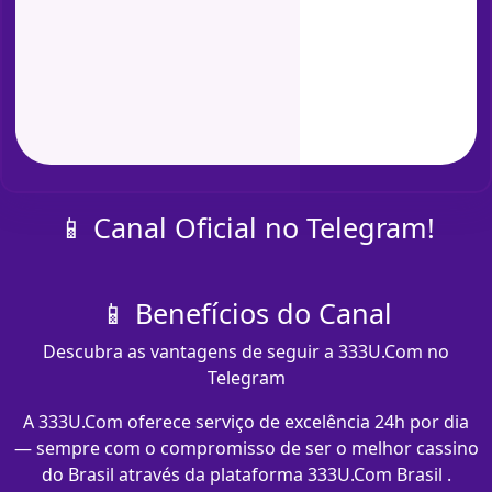
📱 Canal Oficial no Telegram!
📱 Benefícios do Canal
Descubra as vantagens de seguir a 333U.Com no
Telegram
A 333U.Com oferece serviço de excelência 24h por dia
— sempre com o compromisso de ser o melhor cassino
do Brasil através da plataforma 333U.Com Brasil .