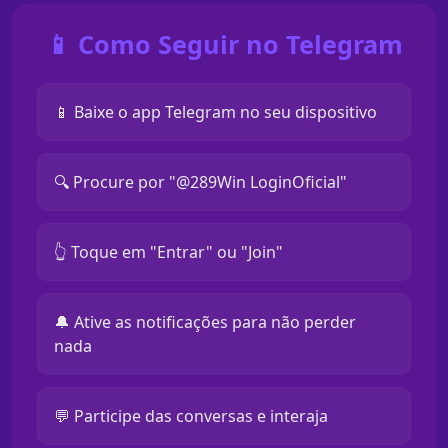
📱 Como Seguir no Telegram
📱 Baixe o app Telegram no seu dispositivo
🔍 Procure por "@289Win LoginOficial"
👆 Toque em "Entrar" ou "Join"
🔔 Ative as notificações para não perder
nada
💬 Participe das conversas e interaja