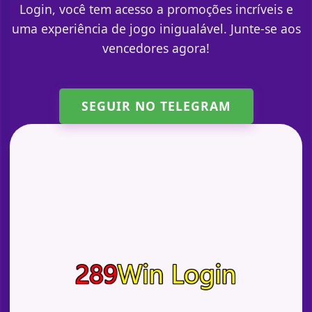
Login, você tem acesso a promoções incríveis e
uma experiência de jogo inigualável. Junte-se aos
vencedores agora!
SEGUIR NO TELEGRAM