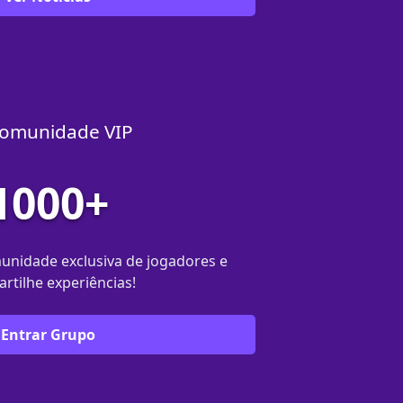
Comunidade VIP
1000+
unidade exclusiva de jogadores e
rtilhe experiências!
Entrar Grupo