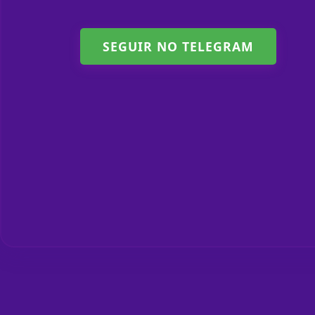
SEGUIR NO TELEGRAM