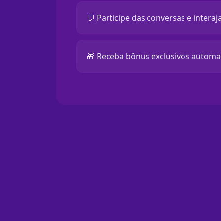
💬 Participe das conversas e interaj
🎁 Receba bônus exclusivos autom