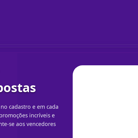
postas
 no cadastro e em cada
promoções incríveis e
unte-se aos vencedores