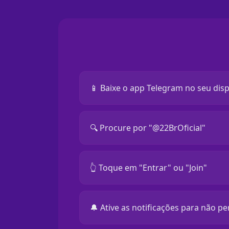
📱 Baixe o app Telegram no seu disp
🔍 Procure por "@22BrOficial"
👆 Toque em "Entrar" ou "Join"
🔔 Ative as notificações para não p