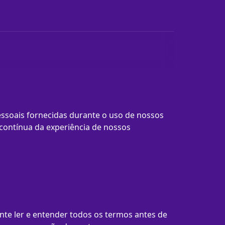
essoais fornecidas durante o uso de nossos
 contínua da experiência de nossos
nte ler e entender todos os termos antes de