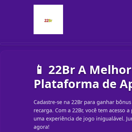
📱 22Br A Melhor
Plataforma de A
Cadastre-se na 22Br para ganhar bônus
recarga. Com a 22Br, você tem acesso a 
uma experiência de jogo inigualável. J
agora!