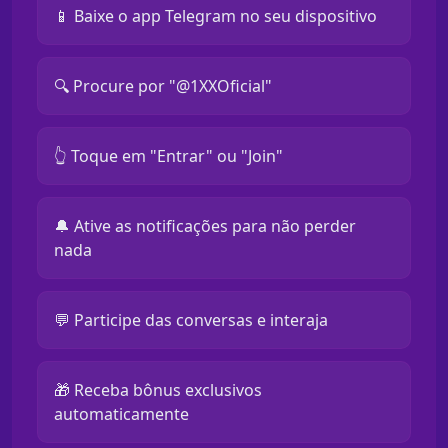
📱 Baixe o app Telegram no seu dispositivo
🔍 Procure por "@1XXOficial"
👆 Toque em "Entrar" ou "Join"
🔔 Ative as notificações para não perder
nada
💬 Participe das conversas e interaja
🎁 Receba bônus exclusivos
automaticamente