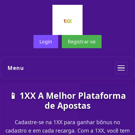
Login
Registrar-se
Menu
📱 1XX A Melhor Plataforma
de Apostas
Cadastre-se na 1XX para ganhar bônus no
cadastro e em cada recarga. Com a 1XX, você tem