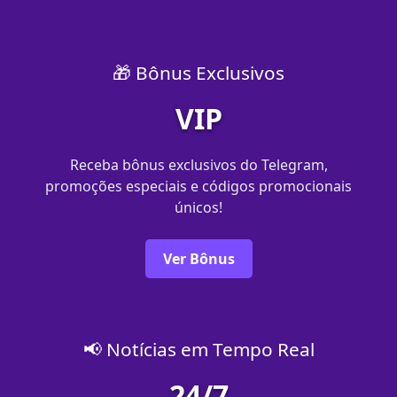
🎁 Bônus Exclusivos
VIP
Receba bônus exclusivos do Telegram,
promoções especiais e códigos promocionais
únicos!
Ver Bônus
📢 Notícias em Tempo Real
24/7