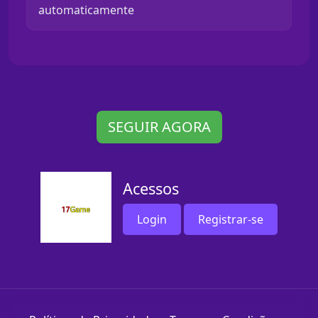
automaticamente
SEGUIR AGORA
Acessos
Login
Registrar-se