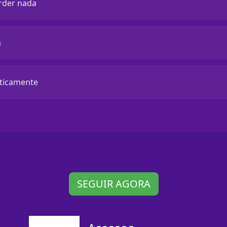
erder nada
a
aticamente
SEGUIR AGORA