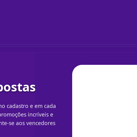
postas
no cadastro e em cada
promoções incríveis e
unte-se aos vencedores