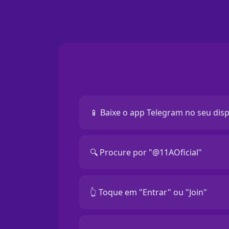
📱 Baixe o app Telegram no seu disp
🔍 Procure por "@11AOficial"
👆 Toque em "Entrar" ou "Join"