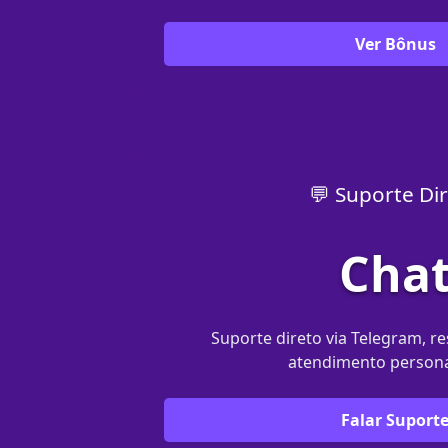
Ver Bônus
💬 Suporte Di
Cha
Suporte direto via Telegram, r
atendimento persona
Falar Suport