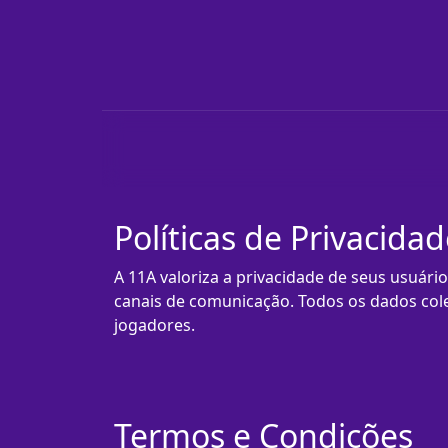
Políticas de Privacida
A 11A valoriza a privacidade de seus usuár
canais de comunicação. Todos os dados cole
jogadores.
Termos e Condições