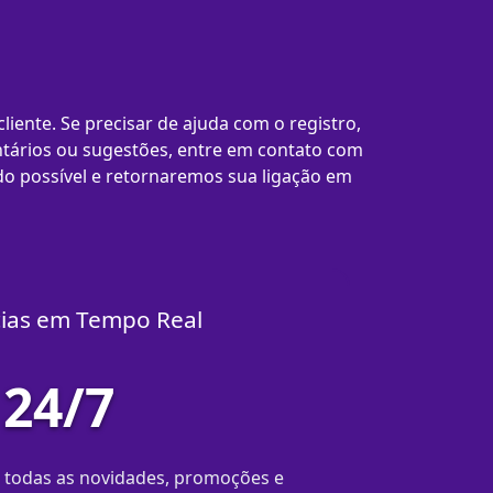
iente. Se precisar de ajuda com o registro,
tários ou sugestões, entre em contato com
do possível e retornaremos sua ligação em
cias em Tempo Real
24/7
e todas as novidades, promoções e