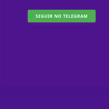
SEGUIR NO TELEGRAM