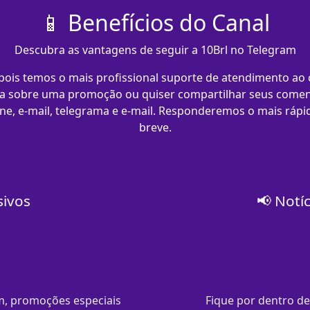
📱 Benefícios do Canal
Descubra as vantagens de seguir a 10Brl no Telegram
pois temos o mais profissional suporte de atendimento ao cl
ta sobre uma promoção ou quiser compartilhar seus comen
one, e-mail, telegrama e e-mail. Responderemos o mais rápi
breve.
sivos
📢 Notí
m, promoções especiais
Fique por dentro d