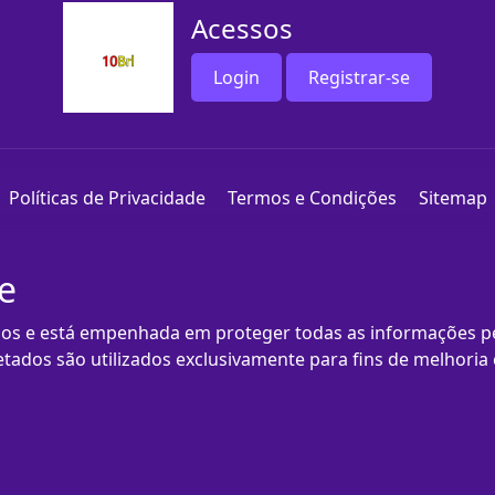
Acessos
Login
Registrar-se
Políticas de Privacidade
Termos e Condições
Sitemap
de
ários e está empenhada em proteger todas as informações p
tados são utilizados exclusivamente para fins de melhoria