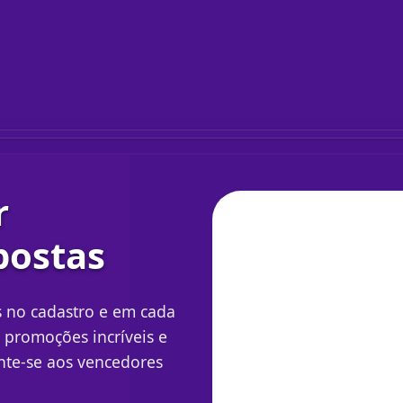
r
postas
s no cadastro e em cada
 promoções incríveis e
unte-se aos vencedores