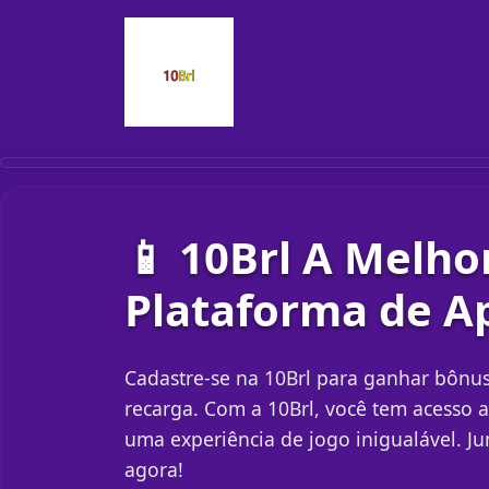
📱 10Brl A Melho
Plataforma de A
Cadastre-se na 10Brl para ganhar bônu
recarga. Com a 10Brl, você tem acesso a
uma experiência de jogo inigualável. J
agora!