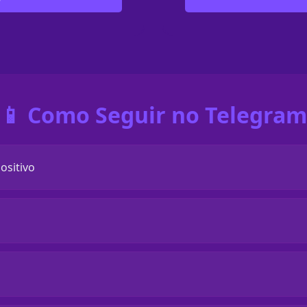
📱 Como Seguir no Telegram
ositivo