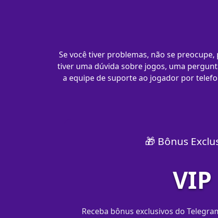
Se você tiver problemas, não se preocupe, 
tiver uma dúvida sobre jogos, uma pergun
a equipe de suporte ao jogador por telef
🎁 Bônus Exclu
VIP
Receba bônus exclusivos do Telegra