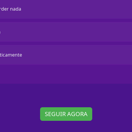
erder nada
a
aticamente
SEGUIR AGORA