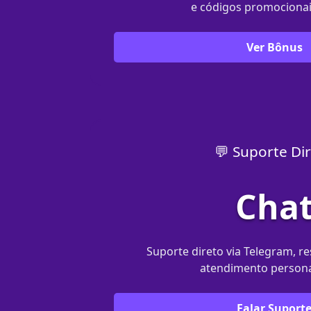
e códigos promocionai
Ver Bônus
💬 Suporte Di
Cha
Suporte direto via Telegram, r
atendimento persona
Falar Suport