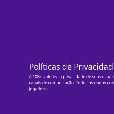
Políticas de Privacida
A 10Brl valoriza a privacidade de seus usu
canais de comunicação. Todos os dados cole
jogadores.